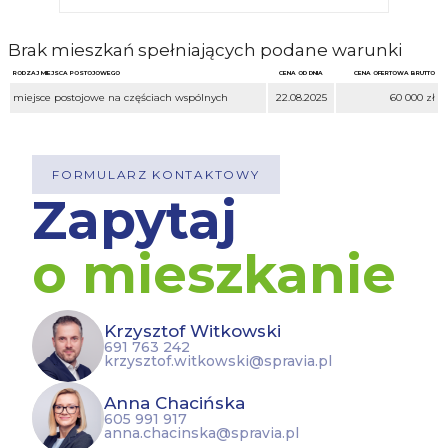
Brak mieszkań spełniających podane warunki
RODZAJ MIEJSCA POSTOJOWEGO
CENA OD DNIA
CENA OFERTOWA BRUTTO
miejsce postojowe na częściach wspólnych
22.08.2025
60 000 zł
FORMULARZ KONTAKTOWY
Zapytaj
o mieszkanie
Krzysztof Witkowski
691 763 242
krzysztof.witkowski@spravia.pl
Anna Chacińska
605 991 917
anna.chacinska@spravia.pl