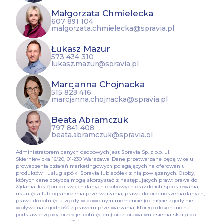
Małgorzata Chmielecka
607 891 104
malgorzata.chmielecka@spravia.pl
Łukasz Mazur
573 434 310
lukasz.mazur@spravia.pl
Marcjanna Chojnacka
515 828 416
marcjanna.chojnacka@spravia.pl
Beata Abramczuk
797 841 408
beata.abramczuk@spravia.pl
Administratorem danych osobowych jest Spravia Sp. z o.o. ul.
Skierniewicka 16/20, 01-230 Warszawa. Dane przetwarzane będą w celu
prowadzenia działań marketingowych polegających na oferowaniu
produktów i usług spółki Spravia lub spółek z nią powiązanych. Osoby,
których dane dotyczą mogą skorzystać z następujących praw: prawa do
żądania dostępu do swoich danych osobowych oraz do ich sprostowania,
usunięcia lub ograniczenia przetwarzania, prawa do przenoszenia danych,
prawa do cofnięcia zgody w dowolnym momencie (cofnięcie zgody nie
wpływa na zgodność z prawem przetwarzania, którego dokonano na
podstawie zgody przed jej cofnięciem) oraz prawa wniesienia skargi do