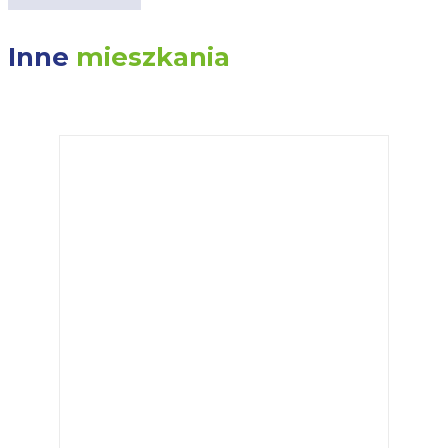
Inne
mieszkania
POKAŻ WSZYSTKIE MIESZKANIA