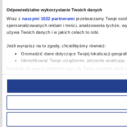
Odpowiedzialne wykorzystanie Twoich danych
Wraz z
naszymi 1022 partnerami
przetwarzamy Twoje osobist
spersonalizowanych reklam i treści, analizowania tychże, 
używa Twoich danych i w jakich celach to robi.
Jeśli wyrazisz na to zgodę, chcielibyśmy również:
Gromadzić dane dotyczące Twojej lokalizacji geograf
Identyfikować Twoje urządzenie, aktywnie analizując c
Dowiedz się więcej odnośnie tego, jak Twoje osobiste dane
możesz zmienić lub wycofać swoją zgodę w dowolnej chwili.
Niniejsza strona korzysta z plików cookie. Wykorzystujemy p
ruch w naszej witrynie. Korzystamy z konwersji rozszerzon
społecznościowym, reklamowym i analitycznym. Partnerzy 
korzystania z ich usług.
W serwisie wykorzystywane są pliki cookie w celach zapewn
wyborów dokonywanych w Serwisie, poprawy wydajności Serwi
dostosowywania działania Serwisu do preferencji użytkowni