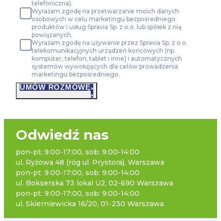
telefoniczna).
Wyrażam zgodę na przetwarzanie moich danych
osobowych w celu marketingu bezpośredniego
produktów i usług Spravia Sp. z o.o. lub spółek z nią
powiązanych.
Wyrażam zgodę na używanie przez Spravia Sp. z o.o.
telekomunikacyjnych urządzeń końcowych (np.
komputer, telefon, tablet i inne) i automatycznych
systemów wywołujących dla celów prowadzenia
marketingu bezpośredniego.
UMÓW ROZMOWĘ
Odwiedź nas
pon-pt: 9:00-17:00, sob: 9:00-14:00
ul. Ryżowa 48 (róg ul. Prystora), Warszawa
pon-pt: 9:00-17:00, sob: 9:00-14:00
ul. Bokserska 73 lokal U2, 02-690 Warszawa
pon-pt: 9:00-17:00, sob: 9:00-14:00
ul. Skierniewicka 16/20, 01-230 Warszawa