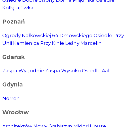
Kołłątajówka
Poznań
Ogrody Nałkowskiej
64 Dmowskiego
Osiedle Przy
Unii
Kamienica Przy Kinie
Leśny Marcelin
Gdańsk
Zaspa Wygodnie
Zaspa Wysoko
Osiedle Aalto
Gdynia
Norren
Wrocław
Architektów
Nowy Grabiszyn
Midori House