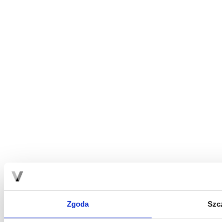
Zgoda
Szc